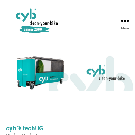
Menü
cyb® techUG